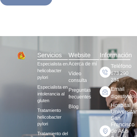
Servicios
Website
Información
Especialista en
Acerca de mí
Teléfono
helicobacter
673 290
Vídeo
pylori
234
consulta
Especialista en
Email
Preguntas
intolerancia al
digestivol
frecuentes
gluten
Hospital
Blog
Tratamiento
Universitar
helicobacter
San
pylori
Francisco
de Asís
Tratamiento del