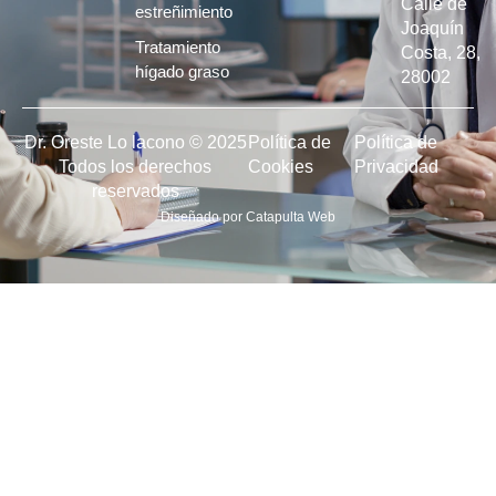
Calle de
estreñimiento
Joaquín
Tratamiento
Costa, 28,
hígado graso
28002
Dr. Oreste Lo lacono © 2025
Política de
Política de
Todos los derechos
Cookies
Privacidad
reservados
Diseñado por
Catapulta Web